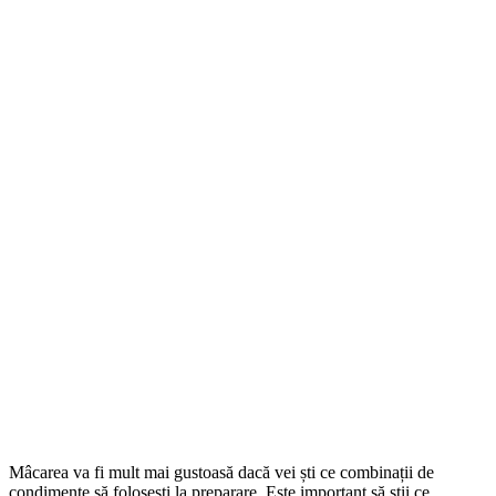
Mâcarea va fi mult mai gustoasă dacă vei ști ce combinații de
condimente să folosești la preparare. Este important să știi ce