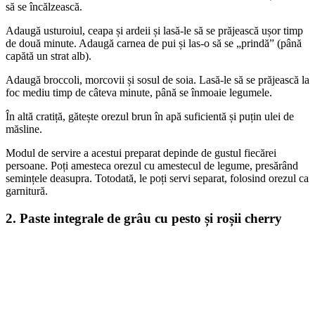
să se încălzească.
Adaugă usturoiul, ceapa și ardeii și lasă-le să se prăjească ușor timp
de două minute. Adaugă carnea de pui și las-o să se „prindă” (până
capătă un strat alb).
Adaugă broccoli, morcovii și sosul de soia. Lasă-le să se prăjească la
foc mediu timp de câteva minute, până se înmoaie legumele.
În altă cratiță, gătește orezul brun în apă suficientă și puțin ulei de
măsline.
Modul de servire a acestui preparat depinde de gustul fiecărei
persoane. Poți amesteca orezul cu amestecul de legume, presărând
semințele deasupra. Totodată, le poți servi separat, folosind orezul ca
garnitură.
2. Paste integrale de grâu cu pesto și roșii cherry