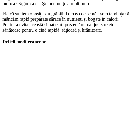
muncă? Sigur că da. Și nici nu îți ia mult timp.
Fie că suntem obosiți sau grăbiți, la masa de seară avem tendința să
mâncăm rapid preparate sărace în nutrienți și bogate în calorii.
Pentru a evita această situație, îți prezentăm mai jos 3 rețete
sănătoase pentru o cină rapidă, sățioasă și hrănitoare.
Delicii mediteraneene