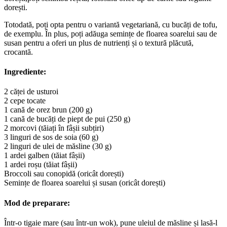
dorești.
Totodată, poți opta pentru o variantă vegetariană, cu bucăți de tofu,
de exemplu. În plus, poți adăuga semințe de floarea soarelui sau de
susan pentru a oferi un plus de nutrienți și o textură plăcută,
crocantă.
Ingrediente:
2 căței de usturoi
2 cepe tocate
1 cană de orez brun (200 g)
1 cană de bucăți de piept de pui (250 g)
2 morcovi (tăiați în fâșii subțiri)
3 linguri de sos de soia (60 g)
2 linguri de ulei de măsline (30 g)
1 ardei galben (tăiat fâșii)
1 ardei roșu (tăiat fâșii)
Broccoli sau conopidă (oricât dorești)
Semințe de floarea soarelui și susan (oricât dorești)
Mod de preparare:
Într-o tigaie mare (sau într-un wok), pune uleiul de măsline și lasă-l