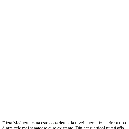
Dieta Mediteraneana este considerata la nivel international drept una
dintre cele mai sanatoase cure existente. Din acest articol puteti afla