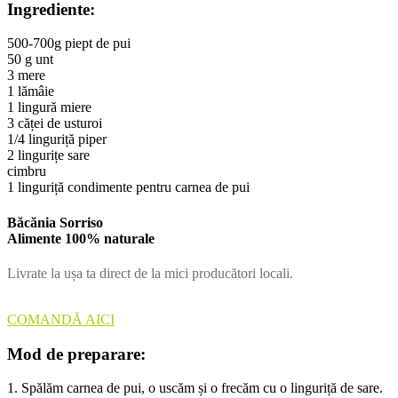
Ingrediente:
500-700g piept de pui
50 g unt
3 mere
1 lămâie
1 lingură miere
3 căței de usturoi
1/4 linguriță piper
2 lingurițe sare
cimbru
1 linguriță condimente pentru carnea de pui
Băcănia Sorriso
Alimente 100% naturale
Livrate la ușa ta direct de la mici producători locali.
COMANDĂ AICI
Mod de preparare:
1. Spălăm carnea de pui, o uscăm și o frecăm cu o linguriță de sare.