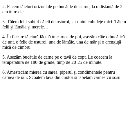
2. Facem tăieturi orizontale pe bucățile de carne, la o distanță de 2
cm între ele.
3. Tăiem felii subțiri cățeii de usturoi, iar untul cubulețe mici. Tăiem
felii și lămâia și merele…
4. În fiecare tăietură făcută în carnea de pui, așezăm câte o bucățică
de unt, o felie de usturoi, una de lămâie, una de măr și o crenguță
mică de cimbru.
5. Așezăm bucățile de carne pe o tavă de copt. Le coacem la
temperatura de 180 de grade, timp de 20-25 de minute.
6. Amestecăm mierea cu sarea, piperul și condimentele pentru
carnea de pui. Scoatem tava din cuptor și tapetăm carnea cu sosul
obținut, pe urmă coacem încă 10-15 minute. Poftă bună!
Sursa:
suntgospodina.net
Disclaimer:
Orice recomandare medicală sau informație despre
sănătate prezentată în acest material are scop informativ.
Conținutul, informațiile și materialele acestui website nu au rolul de
a înlocui consultarea, diagnosticul și/sau tratamentul medical al
unui medic calificat sau al unui alt furnizor de servicii medicale.