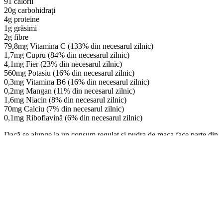
91 calorii
20g carbohidrați
4g proteine
1g grăsimi
2g fibre
79,8mg Vitamina C (133% din necesarul zilnic)
1,7mg Cupru (84% din necesarul zilnic)
4,1mg Fier (23% din necesarul zilnic)
560mg Potasiu (16% din necesarul zilnic)
0,3mg Vitamina B6 (16% din necesarul zilnic)
0,2mg Mangan (11% din necesarul zilnic)
1,6mg Niacin (8% din necesarul zilnic)
70mg Calciu (7% din necesarul zilnic)
0,1mg Riboflavină (6% din necesarul zilnic)
Dacă se ajunge la un consum regulat și pudra de maca face parte din
dieta zilnică, aceasta mai are o mulțime de alte beneficii pentru
organism:
Susține și întărește sistemul imunitar.
Energizează organismul și crește rezistența fizică.
Menţinerea
unui nivel bun de energie poate ajuta, de asemenea, la îmbunătăţirea
stării de spirit.
Are efect antioxidant
neutralizând acţiunea radicalilor liberi şi
ajutând, astfel, la menţinerea sănătăţii şi prevenirea diverselor boli