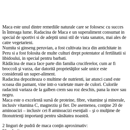
Maca este unul dintre remediile naturale care se folosesc cu succes
în întreaga lume. Radacina de Maca e un superaliment consumat in
special de sportivi si de adeptii unui stil de viata sanatos, mai ales de
catre vegetarieni.
Numita si ginseng peruvian, a fost cultivata inca din antichitate in
Peru si a fost folosita de multe culturi drept potentator al fertilitatii si
libidoului, in special pentru barbati.
Rădăcina de maca face parte din familia cruciferelor, cum ar fi
broccoli şi varza, dar datorită proprietăţilor sale unice este
considerată un super-aliment.
Radacina depoziteaza o multime de nutrienti, iar atunci cand este
scoasa din pamant, vine intr-o varietate mare de culori. Culorile
radacinii variaza de la galben crem sau roz deschis, pana la mov sau
negru.
Maca este o excelentă sursă de proteine, fibre, vitamine şi minerale,
inclusiv vitamina C, magneziu şi fier. De asemenea, conţine 20 de
aminoacizi – inclusiv cei 8 aminoacizi esenţiali – şi o mulţime de
fitonutrienţi importanţi pentru sănătatea noastră.
2 linguri de pudră de maca conţin aproximativ: