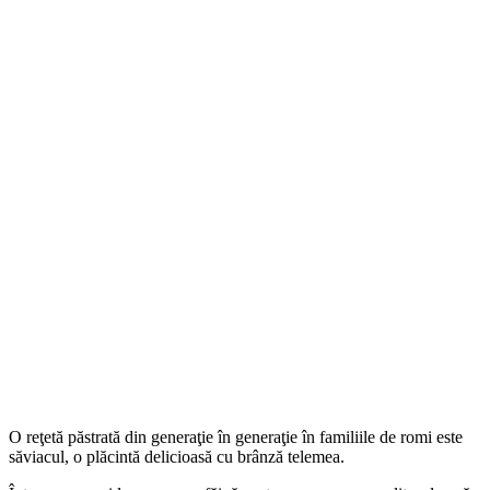
O reţetă păstrată din generaţie în generaţie în familiile de romi este
săviacul, o plăcintă delicioasă cu brânză telemea.